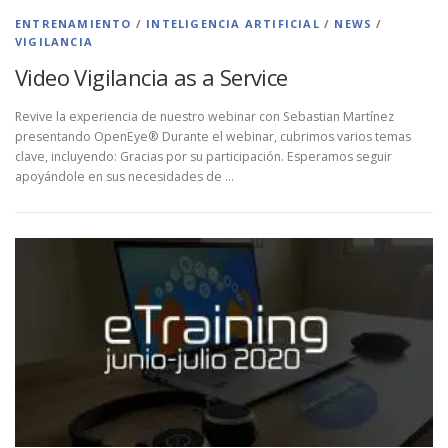
ENTRENAMIENTO
/
INTELIGENCIA ARTIFICIAL
/
NEWS
/
VIGILANCIA
Video Vigilancia as a Service
Revive la experiencia de nuestro webinar con Sebastian Martínez
presentando OpenEye® Durante el webinar, cubrimos varios temas
clave, incluyendo: Gracias por su participación. Esperamos seguir
apoyándole en sus necesidades de …